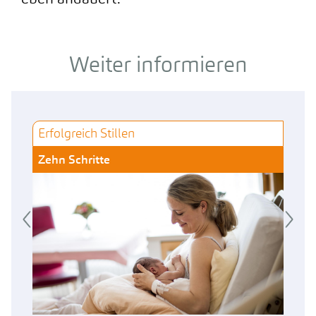
Weiter informieren
Erfolgreich Stillen
E
Zehn Schritte
F