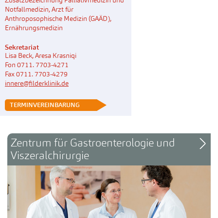
Zusatzbezeichnung Palliativmedizin und
Notfallmedizin, Arzt für
Anthroposophische Medizin (GAÄD),
Ernährungsmedizin
Sekretariat
Lisa Beck, Aresa Krasniqi
Fon 0711. 7703-4271
Fax 0711. 7703-4279
innere@filderklinik.de
 TERMINVEREINBARUNG
Zentrum für Gastroenterologie und 
Viszeralchirurgie