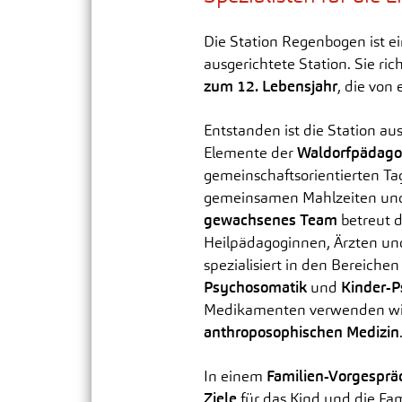
Die Station Regenbogen ist e
Integrative Therapie & Pflege
ausgerichtete Station. Sie ric
zum 12. Lebensjahr
, die von
Entstanden ist die Station a
Elemente der
Waldorfpädago
gemeinschaftsorientierten Ta
gemeinsamen Mahlzeiten und 
gewachsenes Team
betreut d
Heilpädagoginnen, Ärzten un
spezialisiert in den Bereiche
Psychosomatik
und
Kinder-P
Medikamenten verwenden wir 
anthroposophischen Medizin
In einem
Familien-Vorgesprä
Ziele
für das Kind und die Fami