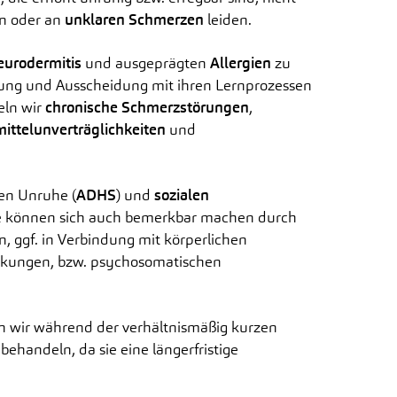
en oder an
unklaren Schmerzen
leiden.
eurodermitis
und ausgeprägten
Allergien
zu
uung und Ausscheidung mit ihren Lernprozessen
eln wir
chronische Schmerzstörungen
,
ittelunverträglichkeiten
und
en Unruhe (
ADHS
) und
sozialen
e können sich auch bemerkbar machen durch
n, ggf. in Verbindung mit körperlichen
nkungen, bzw. psychosomatischen
 wir während der verhältnismäßig kurzen
behandeln, da sie eine längerfristige