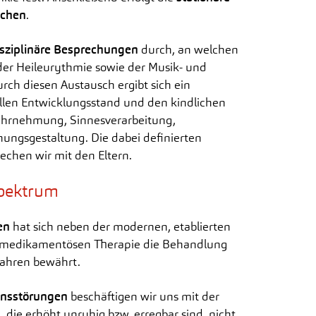
ochen
.
isziplinäre Besprechungen
durch, an welchen
der Heileurythmie sowie der Musik- und
rch diesen Austausch ergibt sich ein
len Entwicklungsstand und den kindlichen
Wahrnehmung, Sinnesverarbeitung,
hungsgestaltung. Die dabei definierten
echen wir mit den Eltern.
pektrum
en
hat sich neben der modernen, etablierten
n medikamentösen Therapie die Behandlung
Jahren bewährt.
onsstörungen
beschäftigen wir uns mit der
die erhöht unruhig bzw. erregbar sind, nicht