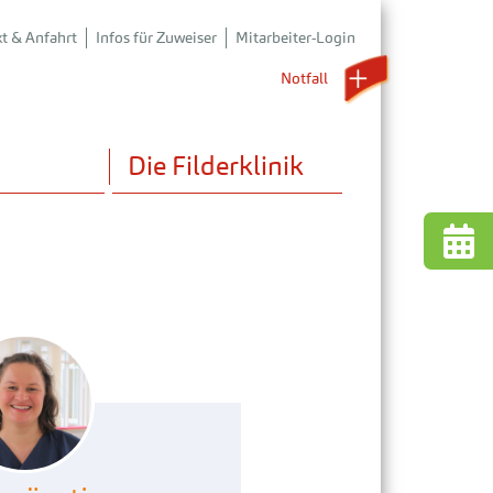
t & Anfahrt
Infos für Zuweiser
Mitarbeiter-Login
Notfall 
Die Filderklinik
 uns
nstaltungen
liativmedizin
e und Aktuelles
der- & Jugendmedizin
rmationsmedien
nder- & Jugendpsychosomatik
den & Fördern
chosomatik mit Tagesklinik
iologie mit CT und MRT