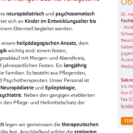
Ob
Ehrenamt Demenz
Frauenheilkunde
Pri
Klinische Sozialarbeit
Me
ine
neuropädiatrisch
und
psychosomatisch
Dr. m
Geburtshilfe mit Neugeborenen-
Fachä
htet sich an
Kinder im Entwicklungsalter bis
Qualitätsmanagement &
Intensivstation
Pra
Kind
 einem Elternteil begleitet werden.
Organisationsentwicklung
Schw
Integrative Onkologie
Neuro
Patientensicherheit
us einem
heilpädagogischen Ansatz
, dem
Zentrale Notaufnahme
Gebie
gik
wichtig sind: einem festen,
Die Küche der Filderklinik
Jugen
gesablauf mit Morgen- und Abendkreis,
Ärzti
Weitere Serviceleistungen
jahreszeitlichen Festen. Ein
langjährig
Mediz
ie Familien. Es besteht aus Pflegenden,
Unterhaltung
Sekre
d Psychotherapeuten. Unser Personal ist
Patientendatenschutz
Iris 
n
Neuropädiatrie
und
Epileptologie
,
Fon 0
sychiatrie
. Neben den gängigen etablierten
Fax 0
den Pflege- und Heilmittelschatz der
kinde
.
 TE
ch
legen wir gemeinsam die
therapeutischen
lie fest. Anschließend erfolgt die
stationäre