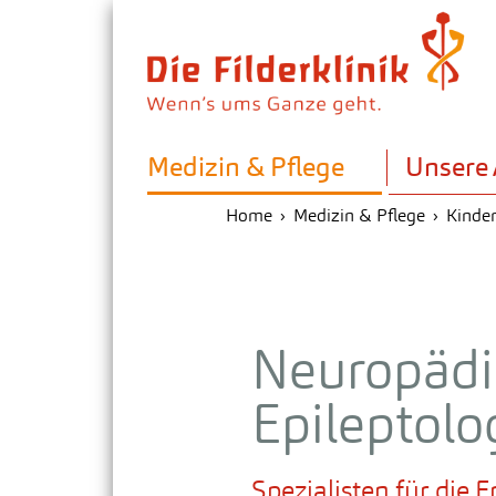
Medizin & Pflege
Unsere 
Home
Medizin & Pflege
Kinde
Schwangerschaft & Geburt
Neuropädi
Krebsbehandlung / Onkologie
Epileptolo
Psychosomatik
Spezialisten für die