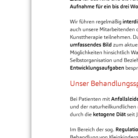
Aufnahme für ein bis drei W
Wir führen regelmäßig
interd
auch unsere Mitarbeitenden 
Kunsttherapie teilnehmen. Du
umfassendes Bild
zum aktuel
Möglichkeiten hinsichtlich 
Selbstorganisation und Bezie
Entwicklungsaufgaben
bespr
Unser Behandlungss
Bei Patienten mit
Anfallsleid
und der naturheilkundliche
durch die
ketogene Diät
seit 
Im Bereich der sog.
Regulati
Behandlung von Kleinkindern, 