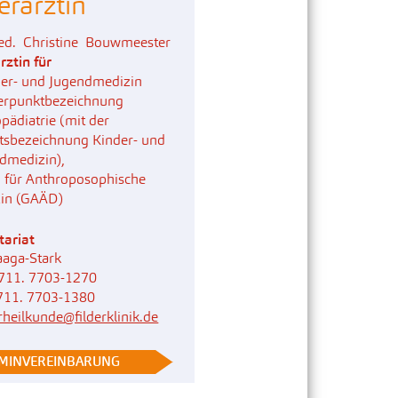
erärztin
vatambulanz für Anthroposophische
dizin
ed. Christine Bouwmeester
rztin für
xiszentrum Filderklinik MVZ
er- und Jugendmedizin
erpunktbezeichnung
pädiatrie (mit der
tsbezeichnung Kinder- und
dmedizin),
n für Anthroposophische
in (GAÄD)
tariat
Haaga-Stark
711. 7703-1270
711. 7703-1380
rheilkunde@filderklinik.de
RMINVEREINBARUNG